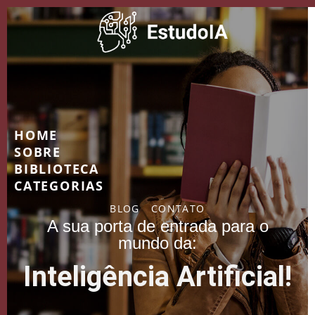
HOME
SOBRE
BIBLIOTECA
CATEGORIAS
BLOG
CONTATO
A sua porta de entrada para o
mundo da:
Inteligência Artificial!