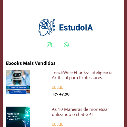
Crie seu Avatar com Inteligência Artificial
Vidgenie
Ebooks Mais Vendidos
COMECE GRÁTIS
TeachWise Ebooks- Inteligência
Artificial para Professores





R$ 47,90
As 10 Maneiras de monetizar
utilizando o chat GPT




