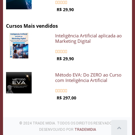





R$ 29,90
Cursos Mais vendidos
Inteligência Artificial aplicada ao
Marketing Digital





R$ 29,90
Método EVA: Do ZERO ao Curso
com Inteligência Artificial





R$ 297,00
© 2024 TRADE MIDIA. TODOS OS DIREITOS RESEVADOS .
DESENVOLVIDO POR
TRADEMIDIA