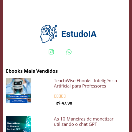
Crie seu Avatar com Inteligência Artificial
Vidgenie
Ebooks Mais Vendidos
COMECE GRÁTIS
TeachWise Ebooks- Inteligência
Artificial para Professores





R$ 47,90
As 10 Maneiras de monetizar
utilizando o chat GPT