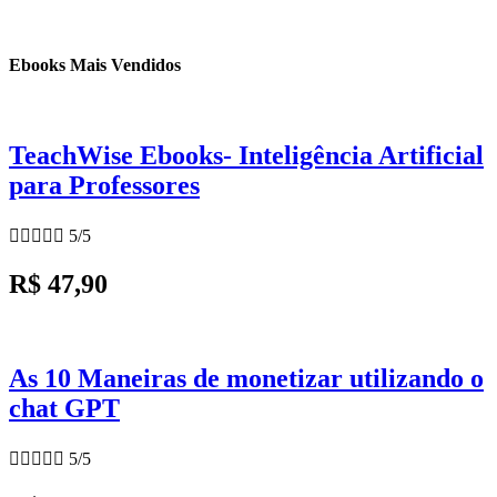
Ebooks Mais Vendidos
TeachWise Ebooks- Inteligência Artificial
para Professores





5/5
R$ 47,90
As 10 Maneiras de monetizar utilizando o
chat GPT





5/5