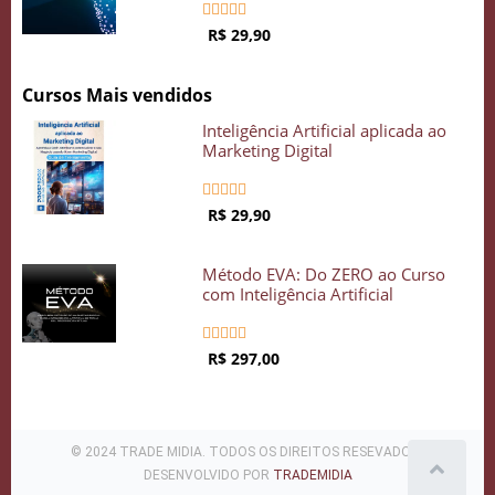





R$ 29,90
Cursos Mais vendidos
Inteligência Artificial aplicada ao
Marketing Digital





R$ 29,90
Método EVA: Do ZERO ao Curso
com Inteligência Artificial





R$ 297,00
© 2024 TRADE MIDIA. TODOS OS DIREITOS RESEVADOS .
DESENVOLVIDO POR
TRADEMIDIA