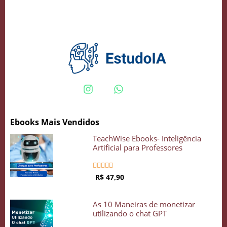
Crie seu Avatar com Inteligência Artificial
Vidgenie
Ebooks Mais Vendidos
COMECE GRÁTIS
TeachWise Ebooks- Inteligência
Artificial para Professores





R$ 47,90
As 10 Maneiras de monetizar
utilizando o chat GPT