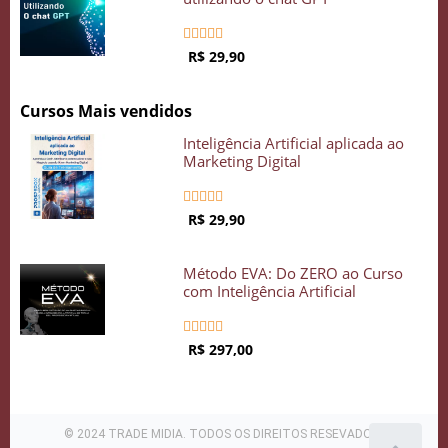





R$ 29,90
Cursos Mais vendidos
Inteligência Artificial aplicada ao
Marketing Digital





R$ 29,90
Método EVA: Do ZERO ao Curso
com Inteligência Artificial





R$ 297,00
© 2024 TRADE MIDIA. TODOS OS DIREITOS RESEVADOS .