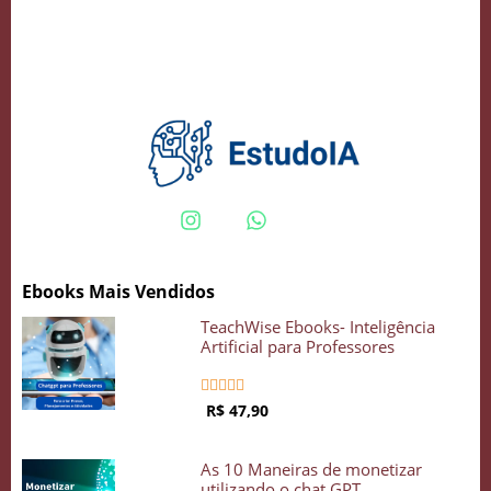
Crie seu Avatar com Inteligência Artificial
Vidgenie
COMECE GRÁTIS
Ebooks Mais Vendidos
TeachWise Ebooks- Inteligência
Artificial para Professores





R$ 47,90
As 10 Maneiras de monetizar
utilizando o chat GPT