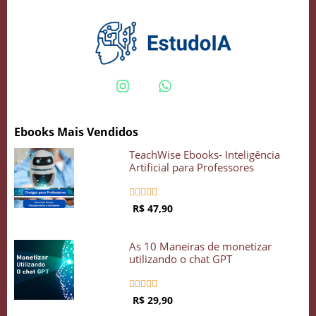
Crie seu Avatar com Inteligência Artificial
Vidgenie
Ebooks Mais Vendidos
COMECE GRÁTIS
TeachWise Ebooks- Inteligência
Artificial para Professores





R$ 47,90
As 10 Maneiras de monetizar
utilizando o chat GPT





R$ 29,90