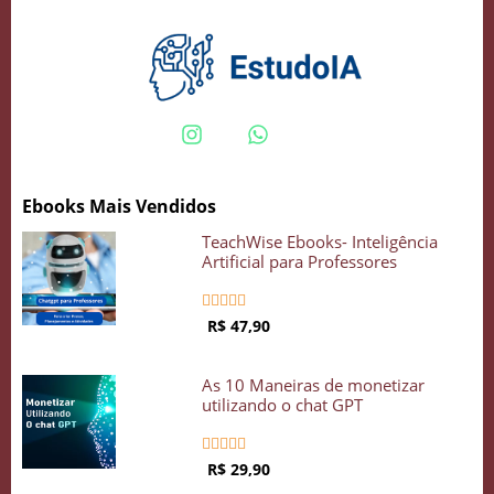
Crie seu Avatar com Inteligência Artificial
Vidgenie
Ebooks Mais Vendidos
COMECE GRÁTIS
TeachWise Ebooks- Inteligência
Artificial para Professores





R$ 47,90
As 10 Maneiras de monetizar
utilizando o chat GPT





R$ 29,90