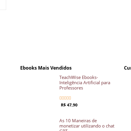
Crie seu Avatar com
Artificial V
COMECE GR
Ebooks Mais Vendidos
Cu
TeachWise Ebooks-
Inteligência Artificial para
Professores





R$ 47,90
As 10 Maneiras de
monetizar utilizando o chat
GPT