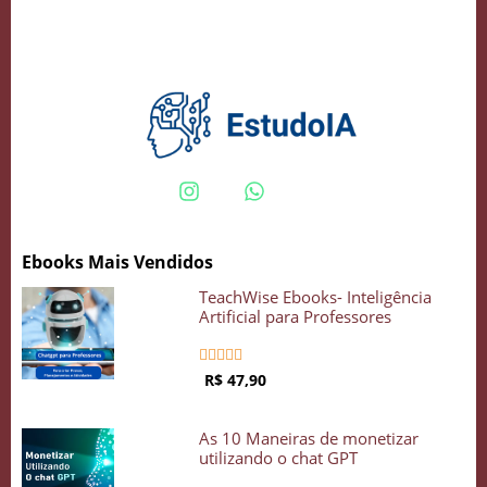
Crie seu Avatar com Inteligência Artificial
Vidgenie
Ebooks Mais Vendidos
COMECE GRÁTIS
TeachWise Ebooks- Inteligência
Artificial para Professores





R$ 47,90
As 10 Maneiras de monetizar
utilizando o chat GPT