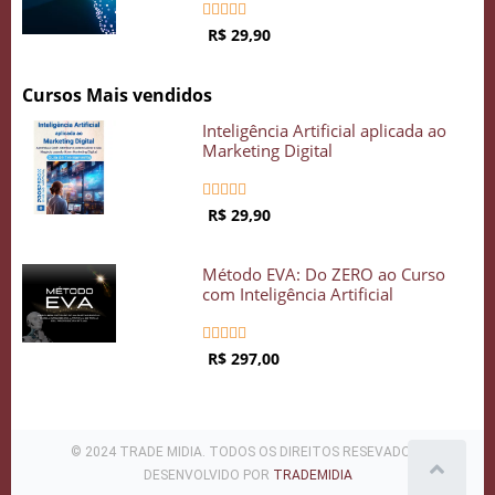





R$ 29,90
Cursos Mais vendidos
Inteligência Artificial aplicada ao
Marketing Digital





R$ 29,90
Método EVA: Do ZERO ao Curso
com Inteligência Artificial





R$ 297,00
© 2024 TRADE MIDIA. TODOS OS DIREITOS RESEVADOS .
DESENVOLVIDO POR
TRADEMIDIA