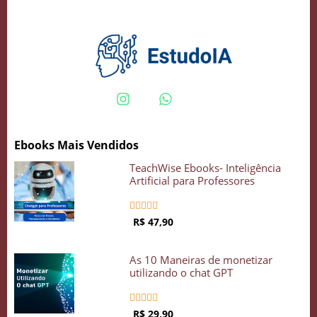
Crie seu Avatar com Inteligência Artificial
Vidgenie
Ebooks Mais Vendidos
COMECE GRÁTIS
TeachWise Ebooks- Inteligência
Artificial para Professores





R$ 47,90
As 10 Maneiras de monetizar
utilizando o chat GPT





R$ 29,90