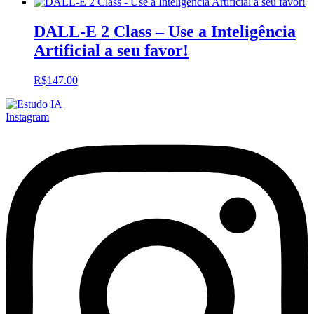
DALL-E 2 Class – Use a Inteligência
Artificial a seu favor!
R$
147.00
Instagram