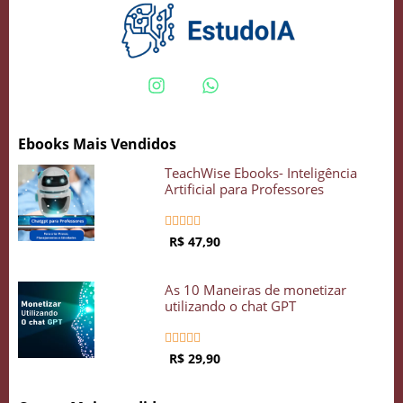
Crie seu Avatar com Inteligência Artificial
Vidgenie
Ebooks Mais Vendidos
TeachWise Ebooks- Inteligência
COMECE GRÁTIS
Artificial para Professores





R$ 47,90
As 10 Maneiras de monetizar
utilizando o chat GPT





R$ 29,90