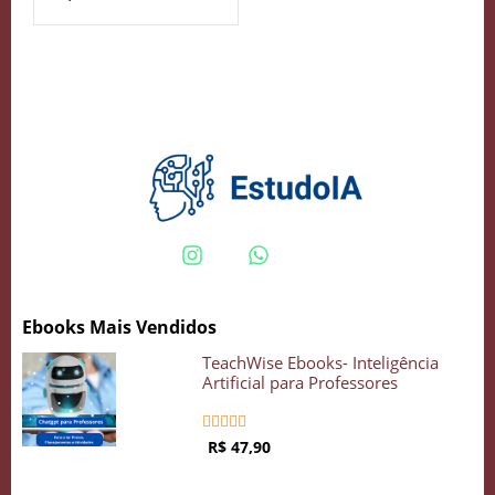
Crie seu Avatar com Inteligência Artificial
Vidgenie
COMECE GRÁTIS
Ebooks Mais Vendidos
TeachWise Ebooks- Inteligência
Artificial para Professores





R$ 47,90