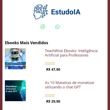
Crie seu Avatar com Inteligência Artificial
Vidgenie
Ebooks Mais Vendidos
TeachWise Ebooks- Inteligência
COMECE GRÁTIS
Artificial para Professores





R$ 47,90
As 10 Maneiras de monetizar
utilizando o chat GPT





R$ 29,90