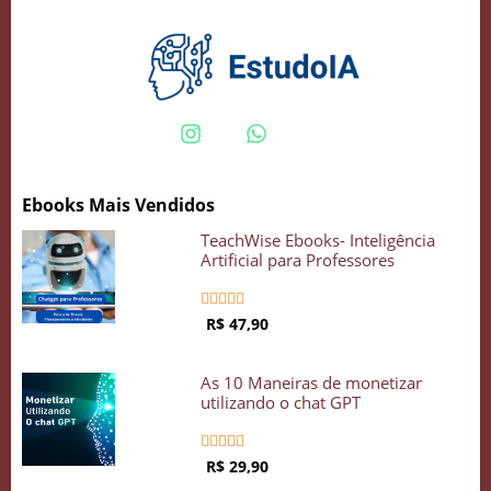
Crie seu Avatar com Inteligência Artificial
Vidgenie
Ebooks Mais Vendidos
COMECE GRÁTIS
TeachWise Ebooks- Inteligência
Artificial para Professores





R$ 47,90
As 10 Maneiras de monetizar
utilizando o chat GPT





R$ 29,90