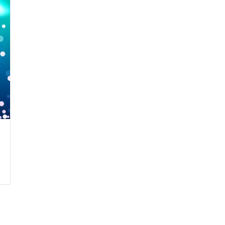
Crie seu Avatar com
Artificial V
COMECE GR