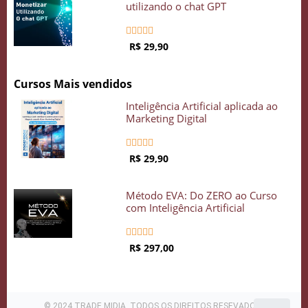
utilizando o chat GPT





R$ 29,90
Cursos Mais vendidos
Inteligência Artificial aplicada ao
Marketing Digital





R$ 29,90
Método EVA: Do ZERO ao Curso
com Inteligência Artificial





R$ 297,00
© 2024 TRADE MIDIA. TODOS OS DIREITOS RESEVADOS .