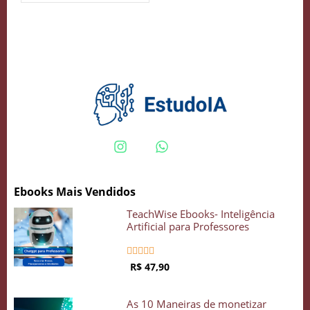
Crie seu Avatar com Inteligência Artificial
Vidgenie
COMECE GRÁTIS
Ebooks Mais Vendidos
TeachWise Ebooks- Inteligência
Artificial para Professores





R$ 47,90
As 10 Maneiras de monetizar