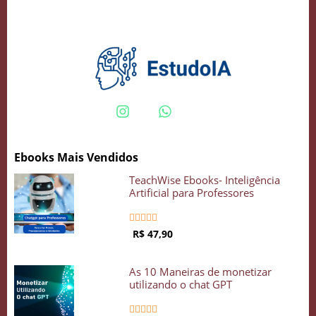
Crie seu Avatar com Inteligência Artificial
Vidgenie
Ebooks Mais Vendidos
COMECE GRÁTIS
TeachWise Ebooks- Inteligência
Artificial para Professores





R$ 47,90
As 10 Maneiras de monetizar
utilizando o chat GPT




