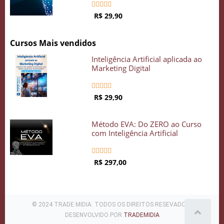





R$ 29,90
Cursos Mais vendidos
Inteligência Artificial aplicada ao
Marketing Digital





R$ 29,90
Método EVA: Do ZERO ao Curso
com Inteligência Artificial





R$ 297,00
© 2024 TRADE MIDIA. TODOS OS DIREITOS RESEVADOS .
DESENVOLVIDO POR
TRADEMIDIA