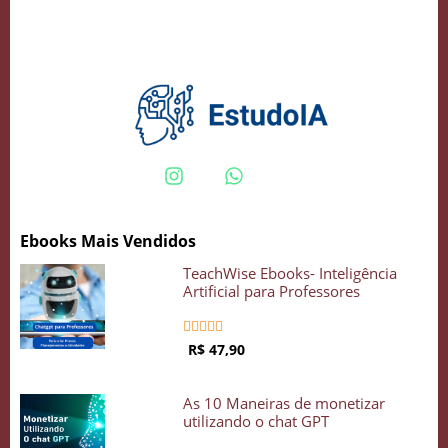
Crie seu Avatar com Inteligência Artificial
Vidgenie
Ebooks Mais Vendidos
COMECE GRÁTIS
TeachWise Ebooks- Inteligência
Artificial para Professores





R$ 47,90
As 10 Maneiras de monetizar
utilizando o chat GPT