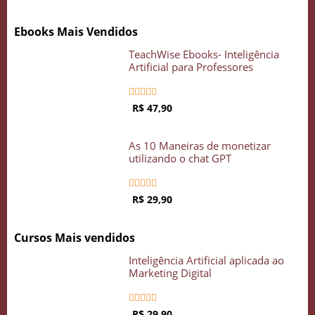
Crie seu Avatar com Inteligência Artificial
Ebooks Mais Vendidos
Vidgenie
TeachWise Ebooks- Inteligência
Artificial para Professores





COMECE GRÁTIS
R$ 47,90
As 10 Maneiras de monetizar
utilizando o chat GPT





R$ 29,90
Cursos Mais vendidos
Inteligência Artificial aplicada ao
Marketing Digital





R$ 29,90