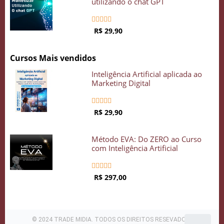
utilizando o chat GPT
COMECE GRÁTIS





R$ 29,90
Cursos Mais vendidos
Inteligência Artificial aplicada ao
Marketing Digital





R$ 29,90
Método EVA: Do ZERO ao Curso
com Inteligência Artificial





R$ 297,00
© 2024 TRADE MIDIA. TODOS OS DIREITOS RESEVADOS .