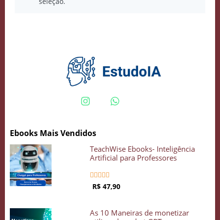
seleção.
Ebooks Mais Vendidos
TeachWise Ebooks- Inteligência
Artificial para Professores





Crie seu Avatar com Inteligência Artificial
R$ 47,90
Vidgenie
As 10 Maneiras de monetizar