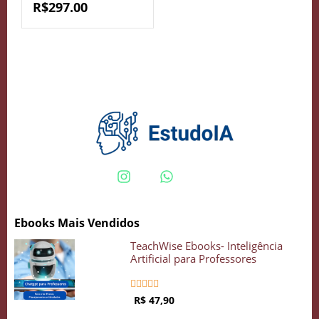
R$
297.00
Crie seu Avatar com Inteligência Artificial
Vidgenie
COMECE GRÁTIS
Ebooks Mais Vendidos
TeachWise Ebooks- Inteligência
Artificial para Professores





R$ 47,90