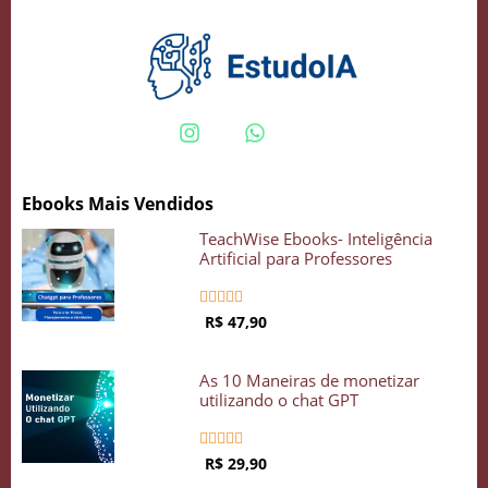
Crie seu Avatar com Inteligência Artificial
Vidgenie
Ebooks Mais Vendidos
COMECE GRÁTIS
TeachWise Ebooks- Inteligência
Artificial para Professores





R$ 47,90
As 10 Maneiras de monetizar
utilizando o chat GPT





R$ 29,90