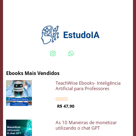
Crie seu Avatar com Inteligência Artificial
Vidgenie
Ebooks Mais Vendidos
COMECE GRÁTIS
TeachWise Ebooks- Inteligência
Artificial para Professores





R$ 47,90
As 10 Maneiras de monetizar
utilizando o chat GPT