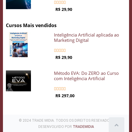





R$ 29,90
Cursos Mais vendidos
Inteligência Artificial aplicada ao
Marketing Digital





R$ 29,90
Método EVA: Do ZERO ao Curso
com Inteligência Artificial





R$ 297,00
© 2024 TRADE MIDIA. TODOS OS DIREITOS RESEVADOS .
DESENVOLVIDO POR
TRADEMIDIA