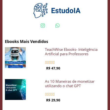
Crie seu Avatar com Inteligência Artificial
Vidgenie
Ebooks Mais Vendidos
TeachWise Ebooks- Inteligência
COMECE GRÁTIS
Artificial para Professores





R$ 47,90
As 10 Maneiras de monetizar
utilizando o chat GPT





R$ 29,90