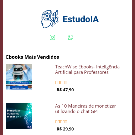
Crie seu Avatar com Inteligência Artificial
Vidgenie
Ebooks Mais Vendidos
COMECE GRÁTIS
TeachWise Ebooks- Inteligência
Artificial para Professores





R$ 47,90
As 10 Maneiras de monetizar
utilizando o chat GPT





R$ 29,90