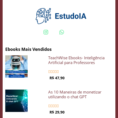
Crie seu Avatar com Inteligência Artificial
Vidgenie
Ebooks Mais Vendidos
COMECE GRÁTIS
TeachWise Ebooks- Inteligência
Artificial para Professores





R$ 47,90
As 10 Maneiras de monetizar
utilizando o chat GPT





R$ 29,90