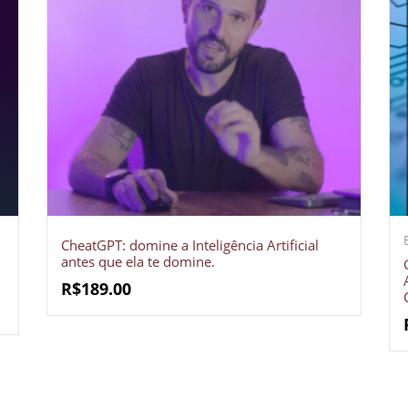
Crie seu Avatar com
Artificial V
CheatGPT: domine a Inteligência Artificial
antes que ela te domine.
R$
189.00
COMECE GR