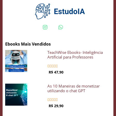
Crie seu Avatar com Inteligência Artificial
Vidgenie
Ebooks Mais Vendidos
TeachWise Ebooks- Inteligência
COMECE GRÁTIS
Artificial para Professores





R$ 47,90
As 10 Maneiras de monetizar
utilizando o chat GPT





R$ 29,90