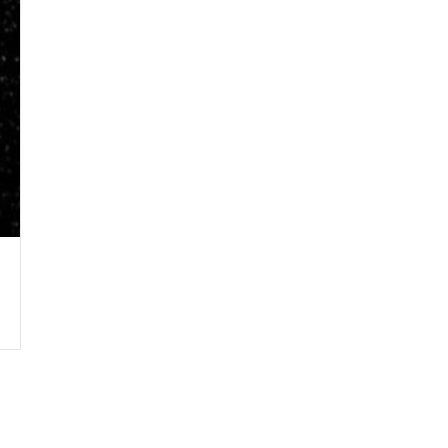
Crie seu Avatar com
Artificial V
COMECE GR