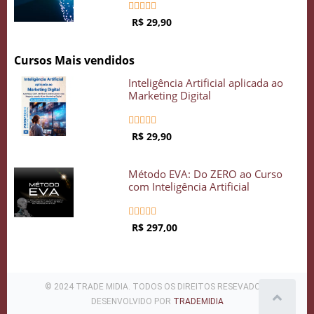





R$ 29,90
Cursos Mais vendidos
Inteligência Artificial aplicada ao
Marketing Digital





R$ 29,90
Método EVA: Do ZERO ao Curso
com Inteligência Artificial





R$ 297,00
© 2024 TRADE MIDIA. TODOS OS DIREITOS RESEVADOS .
DESENVOLVIDO POR
TRADEMIDIA