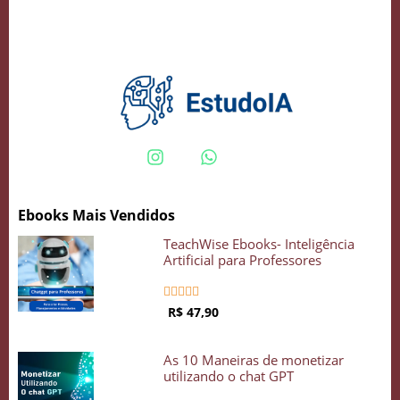
Crie seu Avatar com Inteligência Artificial
Vidgenie
Ebooks Mais Vendidos
COMECE GRÁTIS
TeachWise Ebooks- Inteligência
Artificial para Professores





R$ 47,90
As 10 Maneiras de monetizar
utilizando o chat GPT