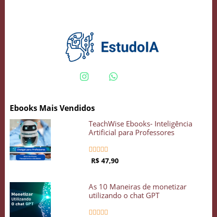
Crie seu Avatar com Inteligência Artificial
Vidgenie
Ebooks Mais Vendidos
COMECE GRÁTIS
TeachWise Ebooks- Inteligência
Artificial para Professores





R$ 47,90
As 10 Maneiras de monetizar
utilizando o chat GPT




