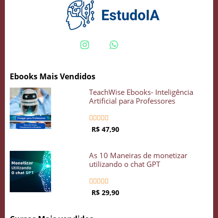
Crie seu Avatar com Inteligência Artificial
Vidgenie
Ebooks Mais Vendidos
TeachWise Ebooks- Inteligência
COMECE GRÁTIS
Artificial para Professores





R$ 47,90
As 10 Maneiras de monetizar
utilizando o chat GPT





R$ 29,90