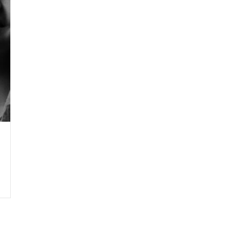
Crie seu Avatar com
Artificial V
COMECE GR