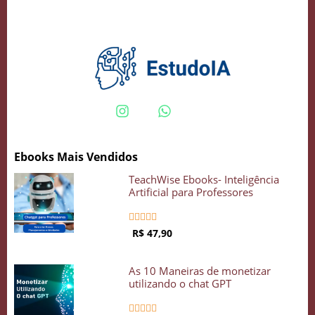
Crie seu Avatar com Inteligência Artificial
Vidgenie
Ebooks Mais Vendidos
COMECE GRÁTIS
TeachWise Ebooks- Inteligência
Artificial para Professores





R$ 47,90
As 10 Maneiras de monetizar
utilizando o chat GPT




