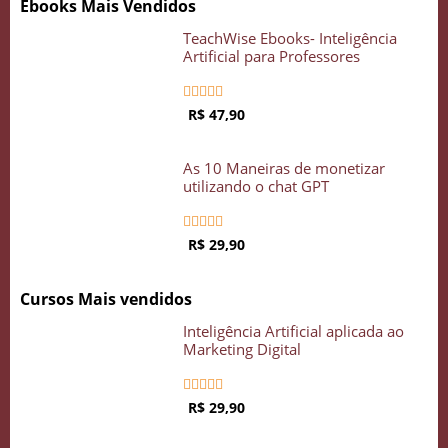
Ebooks Mais Vendidos
Crie seu Avatar com Inteligência Artificial
Vidgenie
TeachWise Ebooks- Inteligência
Artificial para Professores





R$ 47,90
COMECE GRÁTIS
As 10 Maneiras de monetizar
utilizando o chat GPT





R$ 29,90
Cursos Mais vendidos
Inteligência Artificial aplicada ao
Marketing Digital





R$ 29,90