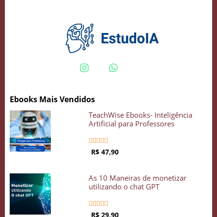
Crie seu Avatar com Inteligência Artificial
Vidgenie
Ebooks Mais Vendidos
COMECE GRÁTIS
TeachWise Ebooks- Inteligência
Artificial para Professores





R$ 47,90
As 10 Maneiras de monetizar
utilizando o chat GPT





R$ 29,90