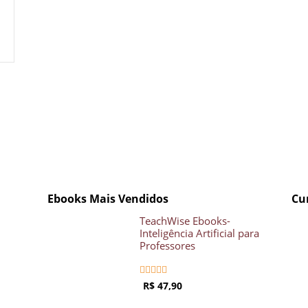
Crie seu Avatar com
Artificial V
COMECE GR
Ebooks Mais Vendidos
Cu
TeachWise Ebooks-
Inteligência Artificial para
Professores





R$ 47,90