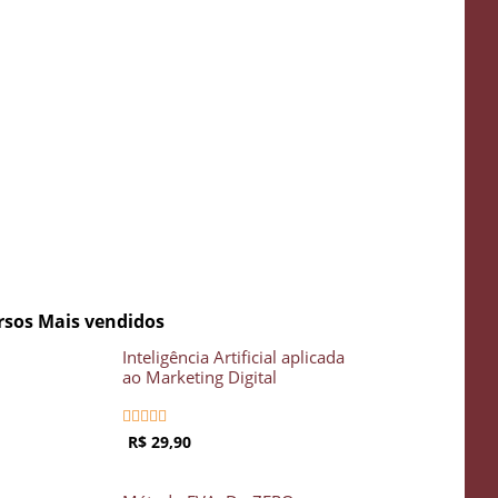
 Inteligência
idgenie
ÁTIS
rsos Mais vendidos
Inteligência Artificial aplicada
ao Marketing Digital





R$ 29,90