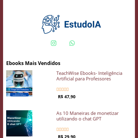
Crie seu Avatar com Inteligência Artificial
Vidgenie
Ebooks Mais Vendidos
COMECE GRÁTIS
TeachWise Ebooks- Inteligência
Artificial para Professores





R$ 47,90
As 10 Maneiras de monetizar
utilizando o chat GPT





R$ 29,90