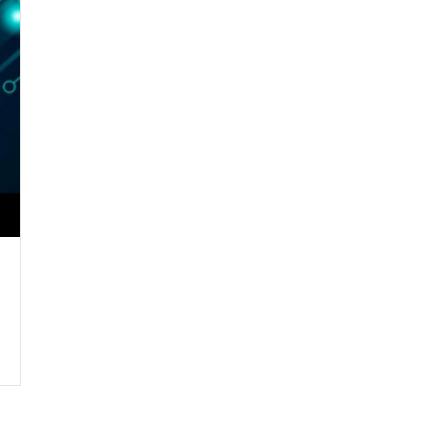
Crie seu Avatar com
Artificial V
COMECE GR