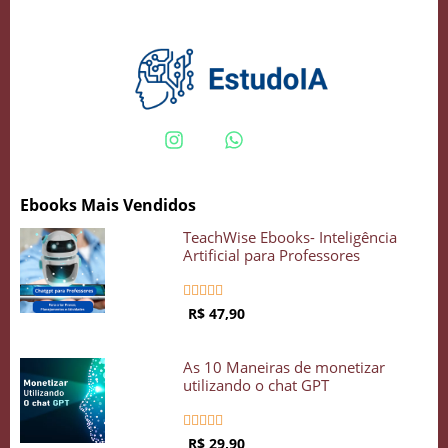
Crie seu Avatar com Inteligência Artificial
Vidgenie
Ebooks Mais Vendidos
COMECE GRÁTIS
TeachWise Ebooks- Inteligência
Artificial para Professores





R$ 47,90
As 10 Maneiras de monetizar
utilizando o chat GPT





R$ 29,90