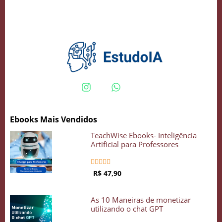
Crie seu Avatar com Inteligência Artificial
Vidgenie
Ebooks Mais Vendidos
COMECE GRÁTIS
TeachWise Ebooks- Inteligência
Artificial para Professores





R$ 47,90
As 10 Maneiras de monetizar
utilizando o chat GPT