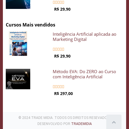





R$ 29,90
Cursos Mais vendidos
Inteligência Artificial aplicada ao
Marketing Digital





R$ 29,90
Método EVA: Do ZERO ao Curso
com Inteligência Artificial





R$ 297,00
© 2024 TRADE MIDIA. TODOS OS DIREITOS RESEVADOS .
DESENVOLVIDO POR
TRADEMIDIA