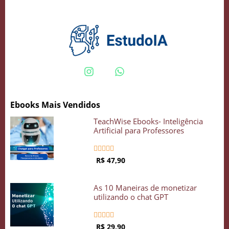
Crie seu Avatar com Inteligência Artificial
Vidgenie
Ebooks Mais Vendidos
COMECE GRÁTIS
TeachWise Ebooks- Inteligência
Artificial para Professores





R$ 47,90
As 10 Maneiras de monetizar
utilizando o chat GPT





R$ 29,90