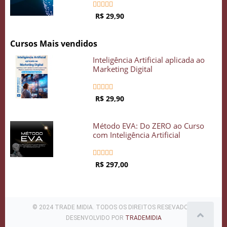





R$ 29,90
Cursos Mais vendidos
Inteligência Artificial aplicada ao
Marketing Digital





R$ 29,90
Método EVA: Do ZERO ao Curso
com Inteligência Artificial





R$ 297,00
© 2024 TRADE MIDIA. TODOS OS DIREITOS RESEVADOS .
DESENVOLVIDO POR
TRADEMIDIA