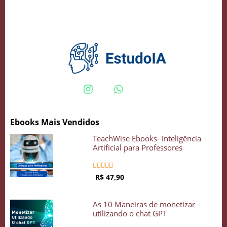
Crie seu Avatar com Inteligência Artificial
Vidgenie
Ebooks Mais Vendidos
COMECE GRÁTIS
TeachWise Ebooks- Inteligência
Artificial para Professores





R$ 47,90
As 10 Maneiras de monetizar
utilizando o chat GPT