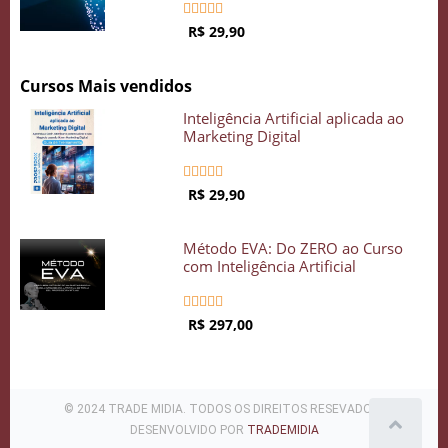





R$ 29,90
Cursos Mais vendidos
Inteligência Artificial aplicada ao
Marketing Digital





R$ 29,90
Método EVA: Do ZERO ao Curso
com Inteligência Artificial





R$ 297,00
© 2024 TRADE MIDIA. TODOS OS DIREITOS RESEVADOS .
DESENVOLVIDO POR
TRADEMIDIA