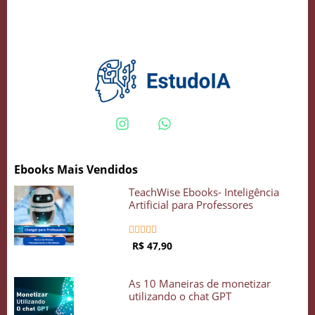
Crie seu Avatar com Inteligência Artificial
Vidgenie
Ebooks Mais Vendidos
COMECE GRÁTIS
TeachWise Ebooks- Inteligência
Artificial para Professores





R$ 47,90
As 10 Maneiras de monetizar
utilizando o chat GPT