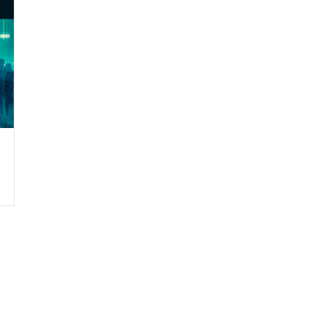
Crie seu Avatar com
Artificial V
COMECE GR