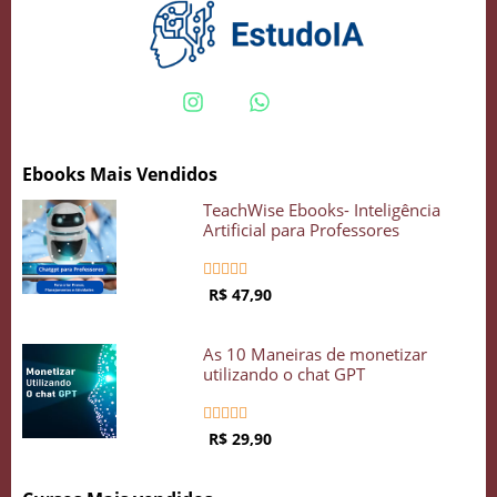
Crie seu Avatar com Inteligência Artificial
Vidgenie
Ebooks Mais Vendidos
TeachWise Ebooks- Inteligência
COMECE GRÁTIS
Artificial para Professores





R$ 47,90
As 10 Maneiras de monetizar
utilizando o chat GPT





R$ 29,90