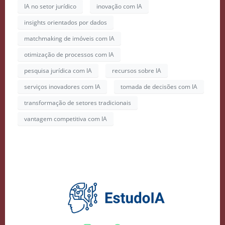
Inteligência Artificial
IA no setor jurídico
inovação com IA
Vidgenie
insights orientados por dados
matchmaking de imóveis com IA
otimização de processos com IA
pesquisa jurídica com IA
recursos sobre IA
COMECE GRÁTIS
serviços inovadores com IA
tomada de decisões com IA
transformação de setores tradicionais
vantagem competitiva com IA