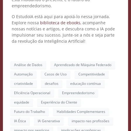
empreendedorismo.
O EstudoIA está aqui para apoiá-lo nessa jornada.
Explore nossa
biblioteca de ebooks
, acompanhe
nossas notícias e artigos, e descubra como a IA pode
impulsionar seu sucesso. Junte-se a nós e seja parte
da revolução da Inteligência Artificial!
Análise de Dados
Aprendizado de Máquina Federado
Automação
Casos de Uso
Competitividade
criatividade
desafios
educação contínua
Eficiência Operacional
Empreendedorismo
equidade
Experiência do Cliente
Futuro do Trabalho
Habilidades Complementares
IA Ética
IA Generativa
impacto nas profissões
impacto nos negócios
implicações econômicas