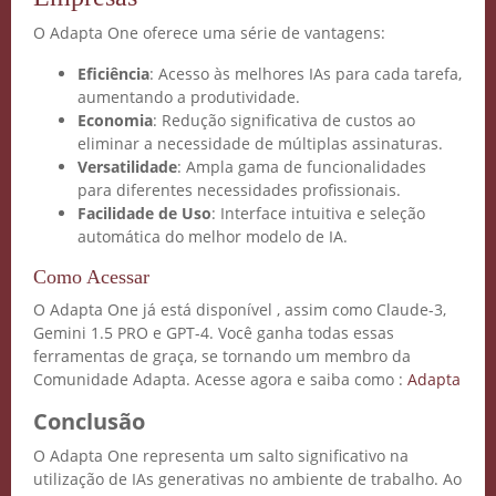
O Adapta One oferece uma série de vantagens:
Eficiência
: Acesso às melhores IAs para cada tarefa,
aumentando a produtividade.
Economia
: Redução significativa de custos ao
eliminar a necessidade de múltiplas assinaturas.
Versatilidade
: Ampla gama de funcionalidades
para diferentes necessidades profissionais.
Facilidade de Uso
: Interface intuitiva e seleção
automática do melhor modelo de IA.
Crie seu Avatar com
Como Acessar
Inteligência Artificial
O Adapta One já está disponível , assim como Claude-3,
Gemini 1.5 PRO e GPT-4. Você ganha todas essas
Vidgenie
ferramentas de graça, se tornando um membro da
Comunidade Adapta. Acesse agora e saiba como :
Adapta
Conclusão
O Adapta One representa um salto significativo na
COMECE GRÁTIS
utilização de IAs generativas no ambiente de trabalho. Ao