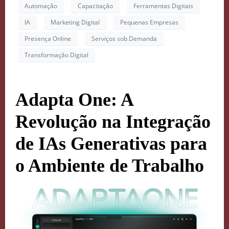
Automação
Capacitação
Ferramentas Digitais
IA
Marketing Digital
Pequenas Empresas
Presença Online
Serviços sob Demanda
Transformação Digital
Adapta One: A
Revolução na Integração
de IAs Generativas para
o Ambiente de Trabalho